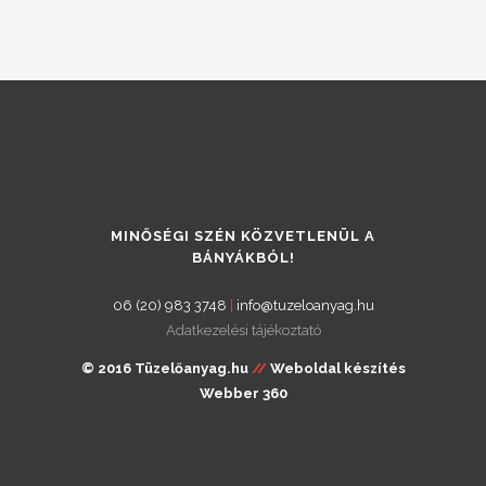
MINŐSÉGI SZÉN KÖZVETLENÜL A
BÁNYÁKBÓL!
06 (20) 983 3748
|
info@tuzeloanyag.hu
Adatkezelési tájékoztató
© 2016 Tüzelőanyag.hu
//
Weboldal készítés
Webber 360