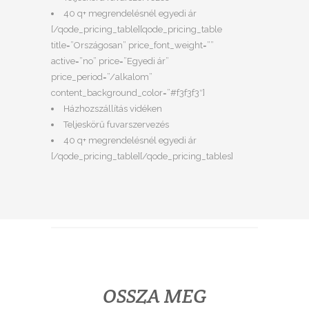
40 q+ megrendelésnél egyedi ár
[/qode_pricing_table][qode_pricing_table
title=”Országosan” price_font_weight=””
active=”no” price=”Egyedi ár”
price_period=”/alkalom”
content_background_color=”#f3f3f3″]
Házhozszállítás vidéken
Teljeskörű fuvarszervezés
40 q+ megrendelésnél egyedi ár
[/qode_pricing_table][/qode_pricing_tables]
OSSZA MEG