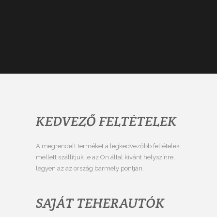
KEDVEZŐ FELTÉTELEK
A megrendelt terméket a legkedvezőbb feltételek
mellett szállítjuk le az Ön által kívánt helyszínre,
legyen az az ország bármely pontján.
SAJÁT TEHERAUTÓK