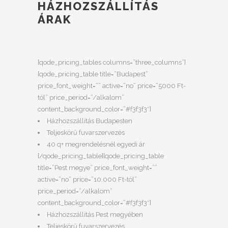
HÁZHOZSZÁLLÍTÁS
ÁRAK
[qode_pricing_tables columns=”three_columns”]
[qode_pricing_table title=”Budapest”
price_font_weight=”” active=”no” price=”5000 Ft-
tól” price_period=”/alkalom”
content_background_color=”#f3f3f3″]
Házhozszállítás Budapesten
Teljeskörű fuvarszervezés
40 q+ megrendelésnél egyedi ár
[/qode_pricing_table][qode_pricing_table
title=”Pest megye” price_font_weight=””
active=”no” price=”10.000 Ft-tól”
price_period=”/alkalom”
content_background_color=”#f3f3f3″]
Házhozszállítás Pest megyében
Teljeskörű fuvarszervezés