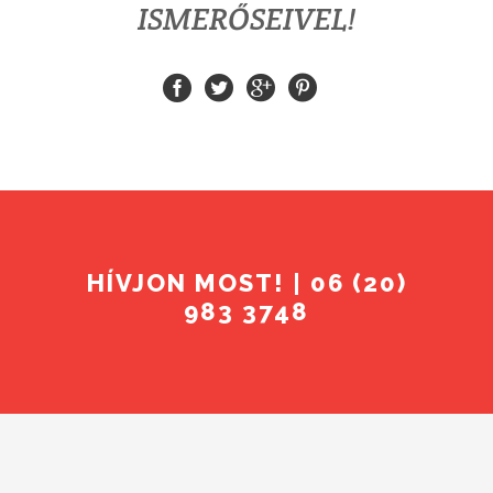
ISMERŐSEIVEL!
HÍVJON MOST! | 06 (20)
983 3748