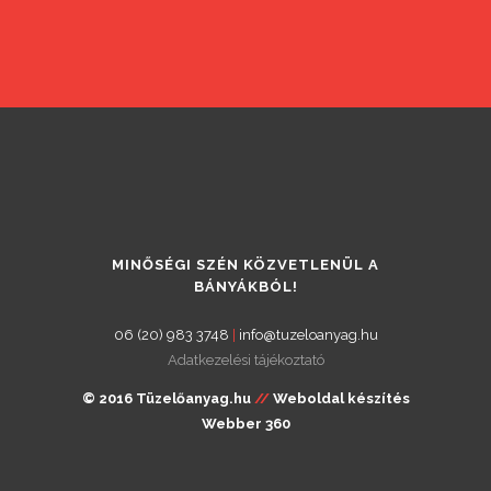
KÉRJEN VISSZAHÍVÁST!
MINŐSÉGI SZÉN KÖZVETLENÜL A
BÁNYÁKBÓL!
06 (20) 983 3748
|
info@tuzeloanyag.hu
Adatkezelési tájékoztató
© 2016 Tüzelőanyag.hu
//
Weboldal készítés
Webber 360