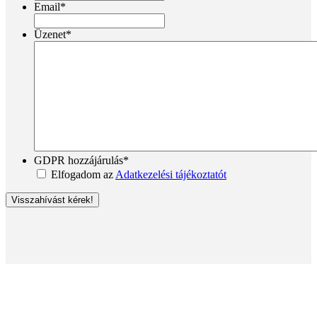
Email
*
Üzenet
*
GDPR hozzájárulás
*
Elfogadom az
Adatkezelési tájékoztatót
Visszahívást kérek!
Minőségi szén közvetlenül a bányákból!