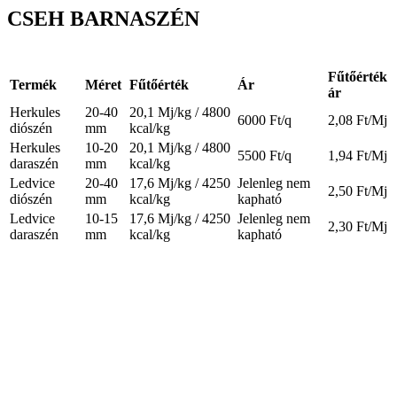
CSEH BARNASZÉN
Fűtőérték
Termék
Méret
Fűtőérték
Ár
ár
Herkules
20-40
20,1 Mj/kg / 4800
6000 Ft/q
2,08 Ft/Mj
diószén
mm
kcal/kg
Herkules
10-20
20,1 Mj/kg / 4800
5500 Ft/q
1,94 Ft/Mj
daraszén
mm
kcal/kg
Ledvice
20-40
17,6 Mj/kg / 4250
Jelenleg nem
2,50 Ft/Mj
diószén
mm
kcal/kg
kapható
Ledvice
10-15
17,6 Mj/kg / 4250
Jelenleg nem
2,30 Ft/Mj
daraszén
mm
kcal/kg
kapható