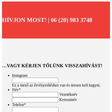
HÍVJON MOST! | 06 (20) 983 3748
…VAGY KÉRJEN TŐLÜNK VISSZAHÍVÁST!
Instagram
Ez a mező az érvényesítéshez van és üresen kell hagyni.
Név
*
Vezetéknév
Keresztnév
Telefon
*