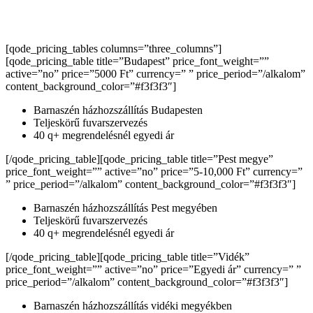
[qode_pricing_tables columns=”three_columns”]
[qode_pricing_table title=”Budapest” price_font_weight=””
active=”no” price=”5000 Ft” currency=” ” price_period=”/alkalom”
content_background_color=”#f3f3f3″]
Barnaszén házhozszállítás Budapesten
Teljeskörű fuvarszervezés
40 q+ megrendelésnél egyedi ár
[/qode_pricing_table][qode_pricing_table title=”Pest megye”
price_font_weight=”” active=”no” price=”5-10,000 Ft” currency=”
” price_period=”/alkalom” content_background_color=”#f3f3f3″]
Barnaszén házhozszállítás Pest megyében
Teljeskörű fuvarszervezés
40 q+ megrendelésnél egyedi ár
[/qode_pricing_table][qode_pricing_table title=”Vidék”
price_font_weight=”” active=”no” price=”Egyedi ár” currency=” ”
price_period=”/alkalom” content_background_color=”#f3f3f3″]
Barnaszén házhozszállítás vidéki megyékben