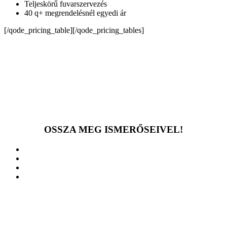
Teljeskörű fuvarszervezés
40 q+ megrendelésnél egyedi ár
[/qode_pricing_table][/qode_pricing_tables]
OSSZA MEG ISMERŐSEIVEL!