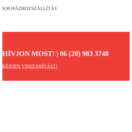
KM HÁZHOZSZÁLLÍTÁS
HÍVJON MOST! | 06 (20) 983 3748
KÉRJEN VISSZAHÍVÁST!
Önnek milyen szénre van szüksége?
Számunkra fontos, hogy vevőinkkel és partnereinkkel egyaránt
kiváló kapcsolatot alakítsunk ki, és ezt folyamatosan fenn is tartsuk.
Ezt tudják azok az elsősorban lengyel és cseh szénbányák is,