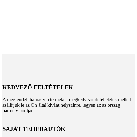
Barnaszén házhozszállítás olcsón,
Az egész országban
KEDVEZŐ FELTÉTELEK
A megrendelt barnaszén terméket a legkedvezőbb feltételek mellett
szállítjuk le az Ön által kívánt helyszínre, legyen az az ország
bármely pontján.
SAJÁT TEHERAUTÓK