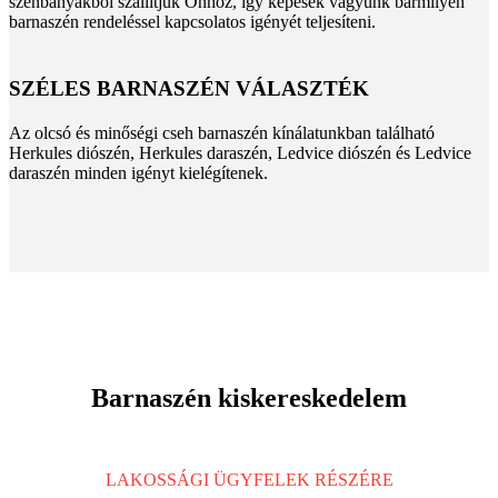
szénbányákból szállítjuk Önhöz, így képesek vagyunk bármilyen
barnaszén rendeléssel kapcsolatos igényét teljesíteni.
SZÉLES BARNASZÉN VÁLASZTÉK
Az olcsó és minőségi cseh barnaszén kínálatunkban található
Herkules diószén, Herkules daraszén, Ledvice diószén és Ledvice
daraszén minden igényt kielégítenek.
Barnaszén kiskereskedelem
LAKOSSÁGI ÜGYFELEK RÉSZÉRE